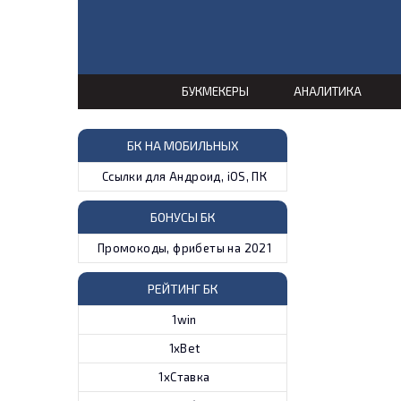
БУКМЕКЕРЫ
АНАЛИТИКА
БК НА МОБИЛЬНЫХ
Ссылки для Андроид, iOS, ПК
БОНУСЫ БК
Промокоды, фрибеты на 2021
РЕЙТИНГ БК
1win
1xBet
1хСтавка