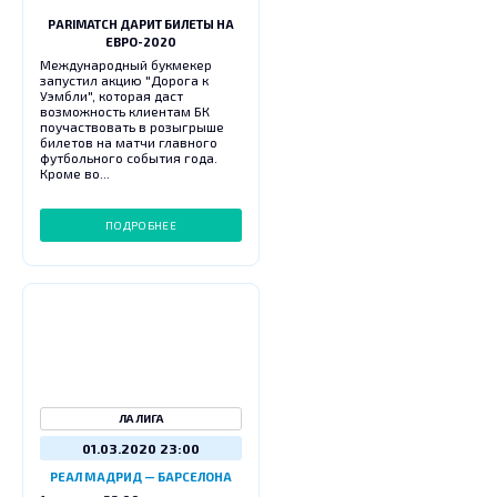
PARIMATCH ДАРИТ БИЛЕТЫ НА
ЕВРО-2020
Международный букмекер
запустил акцию "Дорога к
Уэмбли", которая даст
возможность клиентам БК
поучаствовать в розыгрыше
билетов на матчи главного
футбольного события года.
Кроме во...
ПОДРОБНЕЕ
ЛА ЛИГА
01.03.2020 23:00
РЕАЛ МАДРИД — БАРСЕЛОНА