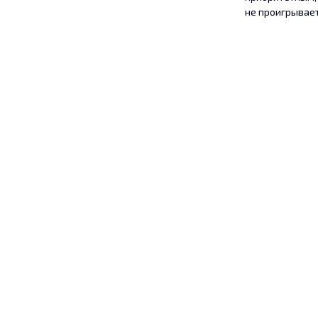
не проигрывает