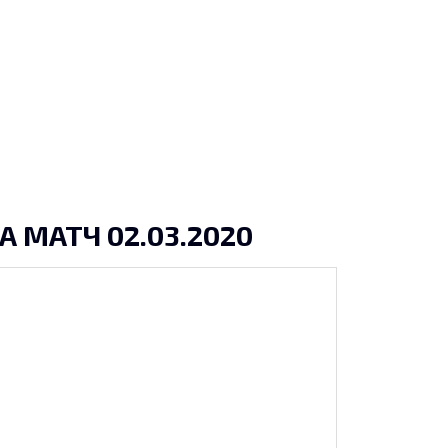
 МАТЧ 02.03.2020