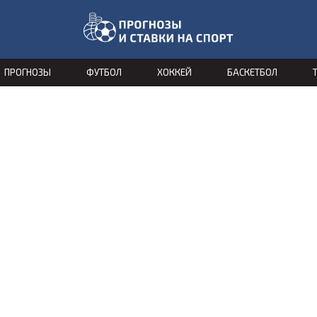
ПРОГНОЗЫ
ФУТБОЛ
ХОККЕЙ
БАСКЕТБОЛ