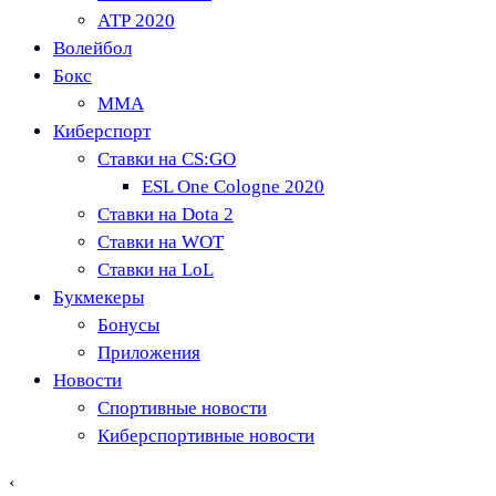
АТР 2020
Волейбол
Бокс
MMA
Киберспорт
Ставки на CS:GO
ESL One Cologne 2020
Ставки на Dota 2
Ставки на WOT
Ставки на LoL
Букмекеры
Бонусы
Приложения
Новости
Спортивные новости
Киберспортивные новости
‹