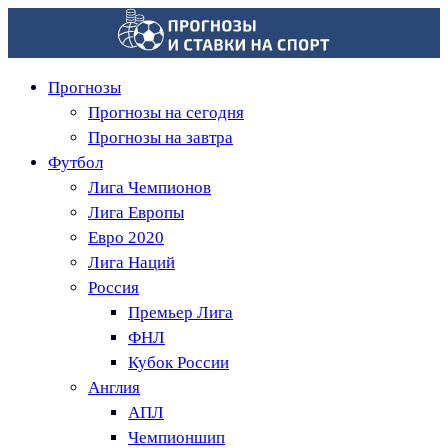
Прогнозы
Прогнозы на сегодня
Прогнозы на завтра
Футбол
Лига Чемпионов
Лига Европы
Евро 2020
Лига Наций
Россия
Премьер Лига
ФНЛ
Кубок России
Англия
АПЛ
Чемпионшип