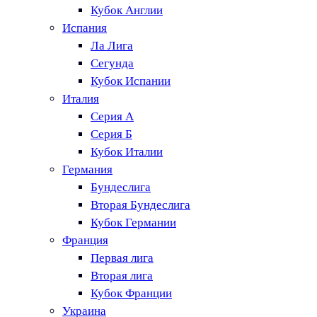
Кубок Англии
Испания
Ла Лига
Сегунда
Кубок Испании
Италия
Серия А
Серия Б
Кубок Италии
Германия
Бундеслига
Вторая Бундеслига
Кубок Германии
Франция
Первая лига
Вторая лига
Кубок Франции
Украина