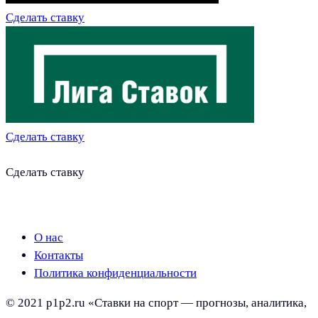
Сделать ставку
Сделать ставку
Сделать ставку
О нас
Контакты
Политика конфиденциальности
© 2021 p1p2.ru «Ставки на спорт — прогнозы, аналитика,