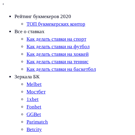
‹
Рейтинг букмекеров 2020
ТОП букмекерских контор
Все о ставках
Как делать ставки на спорт
Как делать ставки на футбол
Как делать ставки на хоккей
Как делать ставки на теннис
Как делать ставки на баскетбол
Зеркала БК
Melbet
Мостбет
1xbet
Fonbet
GGBet
Parimatch
Betcity