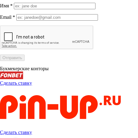
Имя
*
Email
*
Букмекерские конторы
Сделать ставку
Сделать ставку