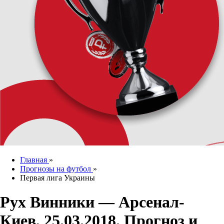
Главная
»
Прогнозы на футбол
»
Первая лига Украины
Рух Винники — Арсенал-
Киев, 25.03.2018. Прогноз и