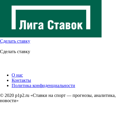
Сделать ставку
Сделать ставку
О нас
Контакты
Политика конфиденциальности
© 2020 p1p2.ru «Ставки на спорт — прогнозы, аналитика,
новости»