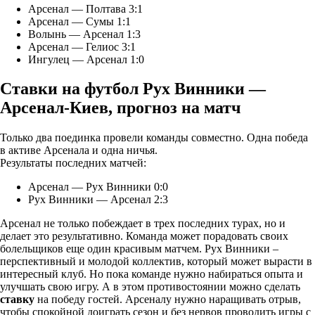
Арсенал — Полтава 3:1
Арсенал — Сумы 1:1
Волынь — Арсенал 1:3
Арсенал — Гелиос 3:1
Ингулец — Арсенал 1:0
Ставки на футбол Рух Винники —
Арсенал-Киев, прогноз на матч
Только два поединка провели команды совместно. Одна победа
в активе Арсенала и одна ничья.
Результаты последних матчей:
Арсенал — Рух Винники 0:0
Рух Винники — Арсенал 2:3
Арсенал не только побеждает в трех последних турах, но и
делает это результативно. Команда может порадовать своих
болельщиков еще один красивым матчем. Рух Винники –
перспективный и молодой коллектив, который может вырасти в
интересный клуб. Но пока команде нужно набираться опыта и
улучшать свою игру. А в этом противостоянии можно сделать
ставку
на победу гостей. Арсеналу нужно наращивать отрыв,
чтобы спокойной доиграть сезон и без нервов проводить игры с