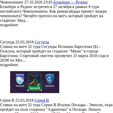
Чемпионшип
27.10.2020 23:45
Блэкберн — Рединг
Блэкберн и Рединг встретятся 27 октября в рамках 8 тура
английского Чемпионшипа. Как риверсайдцы примут лидера
чемпионата? Читайте прогноз на матч, который пройдет на
стадионе Эвуд...
подробнее
Сегунда
25.03.2018
Сегунда
Ставки на матч 32 тура Сегунды Испании Барселона (Б) -
Осасуна, который пройдет на стадионе "Мини" в городе
Барселона. Стартовый свисток прозвучит 25 марта 2018 года в
20:00 по Мос...
подробнее
Серия В
25.03.2018
Серия В
Ставки на матч 32 тура Серии В Италии Пескара - Эмполи, игра
пройдет на поле стадиона "Адриатико" в Пескаре. Начало