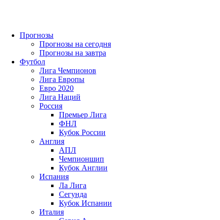
Прогнозы
Прогнозы на сегодня
Прогнозы на завтра
Футбол
Лига Чемпионов
Лига Европы
Евро 2020
Лига Наций
Россия
Премьер Лига
ФНЛ
Кубок России
Англия
АПЛ
Чемпионшип
Кубок Англии
Испания
Ла Лига
Сегунда
Кубок Испании
Италия