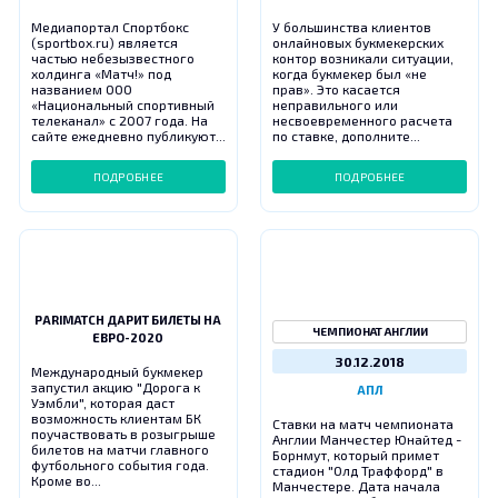
Медиапортал Спортбокс
У большинства клиентов
(sportbox.ru) является
онлайновых букмекерских
частью небезызвестного
контор возникали ситуации,
холдинга «Матч!» под
когда букмекер был «не
названием ООО
прав». Это касается
«Национальный спортивный
неправильного или
телеканал» с 2007 года. На
несвоевременного расчета
сайте ежедневно публикуют...
по ставке, дополните...
ПОДРОБНЕЕ
ПОДРОБНЕЕ
PARIMATCH ДАРИТ БИЛЕТЫ НА
ЧЕМПИОНАТ АНГЛИИ
ЕВРО-2020
30.12.2018
Международный букмекер
запустил акцию "Дорога к
АПЛ
Уэмбли", которая даст
возможность клиентам БК
Ставки на матч чемпионата
поучаствовать в розыгрыше
Англии Манчестер Юнайтед -
билетов на матчи главного
Борнмут, который примет
футбольного события года.
стадион "Олд Траффорд" в
Кроме во...
Манчестере. Дата начала