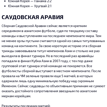
Южная Корея — Панама 2:2
Южная Корея — Уругвай 2:1
САУДОВСКАЯ АРАВИЯ
Сборная Саудовской Аравии сейчас является крепким
середняком в азиатском футболе, судя по текущему составу
команды и выступлениям на последнем чемпионате мира. Тем
не менее орлы пустыни считаются одной из самых титулованных
команд на континенте. За свою короткую историю эта сборная
трижды завоевывала титул чемпионов Азии и столько же раз
выходила в финал турнира. Но в последний раз аравийцы
попадали в финал Кубка Азии в 2007 году, с тех пор даже
групповой этап турнира этой команде не покоряется. Все
футболисты сборной выступают в местном чемпионате. После
провала на ЧМ зеленые провели еще 5 матчей, в которых
одержали лишь одну минимальную победу над скромным
Йеменом. Сейчас саудовцы по объективным причинам не сумеют
оказать достойного сопротивления звездным по азиатским
меркам корейцам.
Результаты последних матчей: