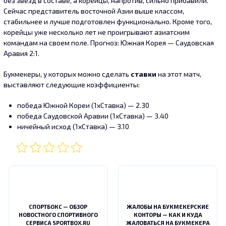
без звезд в составе, а корейцы, напротив, сильно прибавили.
Сейчас представитель восточной Азии выше классом,
стабильнее и лучше подготовлен функционально. Кроме того,
корейцы уже несколько лет не проигрывают азиатским
командам на своем поле. Прогноз: Южная Корея — Саудовская
Аравия 2:1.
Букмекеры, у которых можно сделать
ставки
на этот матч,
выставляют следующие коэффициенты:
победа Южной Кореи (1хСтавка) — 2.30
победа Саудовской Аравии (1хСтавка) — 3.40
ничейный исход (1хСтавка) — 3.10
СПОРТБОКС — ОБЗОР
ЖАЛОБЫ НА БУКМЕКЕРСКИЕ
НОВОСТНОГО СПОРТИВНОГО
КОНТОРЫ — КАК И КУДА
СЕРВИСА SPORTBOX.RU
ЖАЛОВАТЬСЯ НА БУКМЕКЕРА