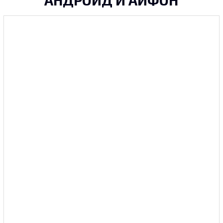
АНДРОИД И АЙФОН