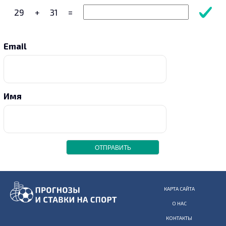
29
+
31
=
Email
Имя
КАРТА САЙТА
О НАС
КОНТАКТЫ