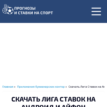
Главная
»
Приложения букмекерских контор
»
Скачать Лига Ставок на Ан
СКАЧАТЬ ЛИГА СТАВОК НА